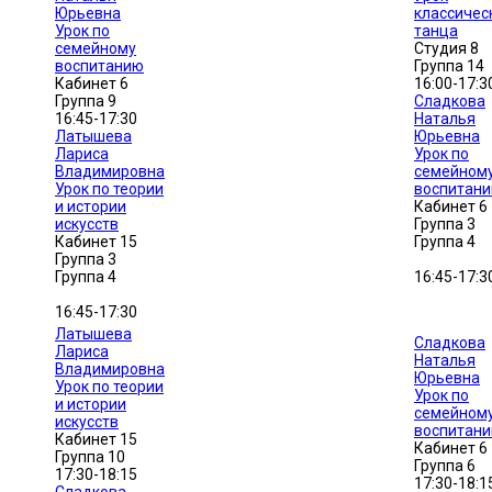
Юрьевна
классичес
Урок по
танца
семейному
Студия 8
воспитанию
Группа 14
Кабинет 6
16:00-17:3
Группа 9
Сладкова
16:45-17:30
Наталья
Латышева
Юрьевна
Лариса
Урок по
Владимировна
семейном
Урок по теории
воспитан
и истории
Кабинет 6
искусств
Группа 3
Кабинет 15
Группа 4
Группа 3
Группа 4
16:45-17:3
16:45-17:30
Латышева
Сладкова
Лариса
Наталья
Владимировна
Юрьевна
Урок по теории
Урок по
и истории
семейном
искусств
воспитан
Кабинет 15
Кабинет 6
Группа 10
Группа 6
17:30-18:15
17:30-18:1