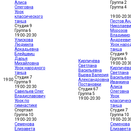
Алиса
Группа 2
Олеговна
Группа 4
Урок
классического
19:00-20:3
танца
Пестов Ан
Студия 9
Николаев
Группа 6
Морозов
19:00-20:30
Владимир
Улискова
Андрееви
Людмила
Урок наро
Аркадьевна
танца
Блейшвиц
Студия 9
Дарья
Группа 6
Кирпичёва
Михайловна
19:00-20:3
Светлана
Урок народного
Кирпичёв
Васильевна
танца
Светлана
Вырва Валерия
Студия 7
Васильев
19:00
Александровна
Группа 9
Иванкина
Постановки
19:00-20:30
Алиса
Студия 67
Савельев Олег
Олеговна
Группа 5
Владиславович
Урок
19:00-20:30
Урок по
классичес
гимнастике
танца
Спортзал
Студия 7
Группа 10
Группа 10
19:00-20:30
19:00-20:3
Семенова
Семенова
Елизавета
Елизавета