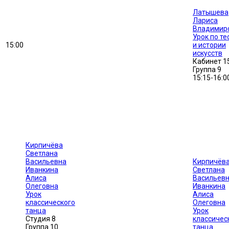
Латышева
Лариса
Владимир
Урок по те
15:00
и истории
искусств
Кабинет 1
Группа 9
15:15-16:0
Кирпичёва
Светлана
Васильевна
Кирпичёв
Иванкина
Светлана
Алиса
Васильев
Олеговна
Иванкина
Урок
Алиса
классического
Олеговна
танца
Урок
Студия 8
классичес
Группа 10
танца