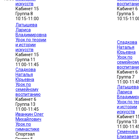
искусств
воспитан
Кабинет 15
Кабинет 6
Группа 8
Группа 5
10:15-11:00
10:15-11:0
Латышева
Лариса
Владимировна
Урок по теории
Сладкова
и истории
Наталья
искусств
Юрьевна
Кабинет 15
Урок по
Группа 11
семейном
11:00-11:45
воспитан
Сладкова
Кабинет 6
Наталья
Группа 7
Юрьевна
11:00-11:4
Урок по
Латышева
семейному
Лариса
воспитанию
Владимир
Кабинет 6
Урок по те
Группа 13
и истории
11:00-11:45
искусств
Иванкин Олег
Кабинет 1
Михайлович
Группа 13
Урок по
11:00-11:4
гимнастике
Семенова
Спортзал
Елизавета