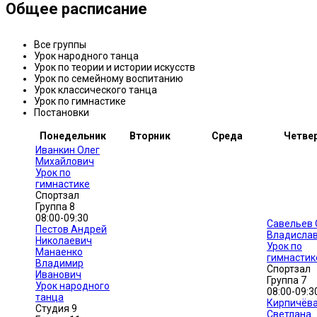
Общее расписание
Все группы
Урок народного танца
Урок по теории и истории искусств
Урок по семейному воспитанию
Урок классического танца
Урок по гимнастике
Постановки
Понедельник
Вторник
Среда
Четве
Иванкин Олег
Михайлович
Урок по
гимнастике
Спортзал
Группа 8
08:00-09:30
Савельев 
Пестов Андрей
Владисла
Николаевич
Урок по
Манаенко
гимнастик
Владимир
Спортзал
Иванович
Группа 7
Урок народного
08:00-09:3
танца
Кирпичёв
Студия 9
Светлана