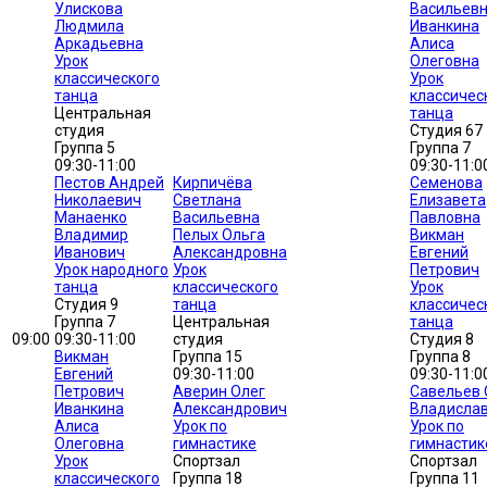
Улискова
Васильев
Людмила
Иванкина
Аркадьевна
Алиса
Урок
Олеговна
классического
Урок
танца
классичес
Центральная
танца
студия
Студия 67
Группа 5
Группа 7
09:30-11:00
09:30-11:0
Пестов Андрей
Кирпичёва
Семенова
Николаевич
Светлана
Елизавета
Манаенко
Васильевна
Павловна
Владимир
Пелых Ольга
Викман
Иванович
Александровна
Евгений
Урок народного
Урок
Петрович
танца
классического
Урок
Студия 9
танца
классичес
Группа 7
Центральная
танца
09:00
09:30-11:00
студия
Студия 8
Викман
Группа 15
Группа 8
Евгений
09:30-11:00
09:30-11:0
Петрович
Аверин Олег
Савельев 
Иванкина
Александрович
Владисла
Алиса
Урок по
Урок по
Олеговна
гимнастике
гимнастик
Урок
Спортзал
Спортзал
классического
Группа 18
Группа 11