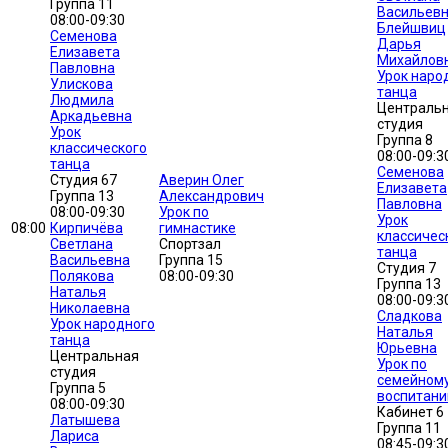
Группа 11
Васильев
08:00-09:30
Блейшвиц
Семенова
Дарья
Елизавета
Михайлов
Павловна
Урок наро
Улискова
танца
Людмила
Централь
Аркадьевна
студия
Урок
Группа 8
классического
08:00-09:3
танца
Семенова
Студия 67
Аверин Олег
Елизавета
Группа 13
Александрович
Павловна
08:00-09:30
Урок по
Урок
08:00
Кирпичёва
гимнастике
классичес
Светлана
Спортзал
танца
Васильевна
Группа 15
Студия 7
Полякова
08:00-09:30
Группа 13
Наталья
08:00-09:3
Николаевна
Сладкова
Урок народного
Наталья
танца
Юрьевна
Центральная
Урок по
студия
семейном
Группа 5
воспитан
08:00-09:30
Кабинет 6
Латышева
Группа 11
Лариса
08:45-09:3