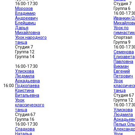
16:00-17:30
Студия 7
Морозов
Группа 6
Владимир
16:00-17:3
Андреевич
Иванкин О
Блейшвиц
Михайлов
Дарья
Урок по
Михайловна
гимнастик
Урок народного
Спортзал
танца
Группа 9
Студия 7
16:00-17:3
Группа 12
Семенова
Группа 14
Елизавета
Павловна
16:00-17:30
Викман
Улискова
Евгений
Людмила
Петрович
Аркадьевна
Урок
16:00
Подкопаева
классичес
Кристина
танца
Витальевна
Студия 67
Урок
Группа 12
классического
16:00-17:3
танца
Улискова
Студия 67
Людмила
Группа 16
Аркадьев
16:00-17:30
Пелых Оль
Сладкова
Александ
Наталья
Урок