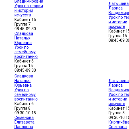
Владимировна
Латышева
Урок по теории
Лариса
и истории
Владимир
искусств
Урок по те
Кабинет 15
и истории
Группа 7
искусств
08:45-09:30
Кабинет 1
Сладкова
Группа 15
Наталья
08:45-09:3
Юрьевна
Урок по
семейному
воспитанию
Кабинет 6
Группа 15
08:45-09:30
Сладкова
Наталья
Латышева
Юрьевна
Лариса
Урок по
Владимир
семейному
Урок по те
воспитанию
и истории
Кабинет 6
искусств
Группа 8
Кабинет 1
09:30-10:15
Группа 5
Семенова
09:30-10:1
Елизавета
Кирпичёв
Павловна
Светлана