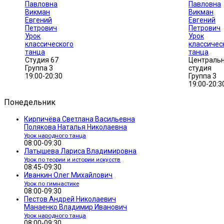
Павловна
Павловна
Викман
Викман
Евгений
Евгений
Петрович
Петрович
Урок
Урок
классического
классичес
танца
танца
Студия 67
Централь
Группа 3
студия
19:00-20:30
Группа 3
19:00-20:3
Понедельник
Кирпичёва Светлана Васильевна
Полякова Наталья Николаевна
Урок народного танца
08:00-09:30
Латышева Лариса Владимировна
Урок по теории и истории искусств
08:45-09:30
Иванкин Олег Михайлович
Урок по гимнастике
08:00-09:30
Пестов Андрей Николаевич
Манаенко Владимир Иванович
Урок народного танца
08:00-09:30