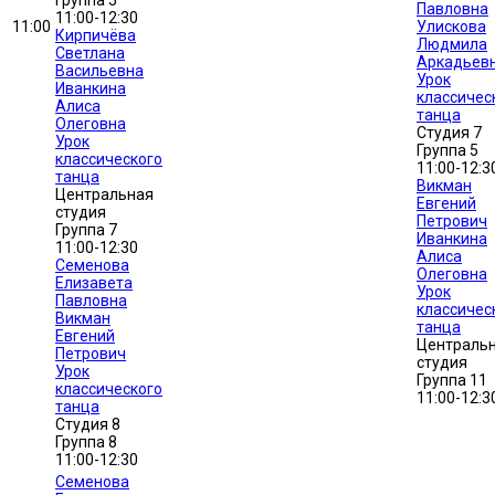
Группа 5
Павловна
11:00-12:30
11:00
Улискова
Кирпичёва
Людмила
Светлана
Аркадьев
Васильевна
Урок
Иванкина
классичес
Алиса
танца
Олеговна
Студия 7
Урок
Группа 5
классического
11:00-12:3
танца
Викман
Центральная
Евгений
студия
Петрович
Группа 7
Иванкина
11:00-12:30
Алиса
Семенова
Олеговна
Елизавета
Урок
Павловна
классичес
Викман
танца
Евгений
Централь
Петрович
студия
Урок
Группа 11
классического
11:00-12:3
танца
Студия 8
Группа 8
11:00-12:30
Семенова