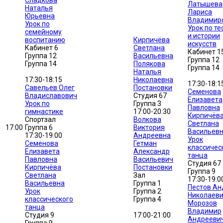
Сладкова
Латышева
Наталья
Лариса
Юрьевна
Владимир
Урок по
Урок по те
семейному
и истории
воспитанию
Кирпичёва
искусств
Кабинет 6
Светлана
Кабинет 1
Группа 12
Васильевна
Группа 12
Группа 14
Полякова
Группа 14
Наталья
17:30-18:15
Николаевна
17:30-18:1
Савельев Олег
Постановки
Семенова
Владиславович
Студия 67
Елизавета
Урок по
Группа 3
Павловна
гимнастике
17:00-20:30
Кирпичёв
Спортзал
Волкова
Светлана
17:00
Группа 6
Виктория
Васильев
17:30-19:00
Андреевна
Урок
Семенова
Гетман
классичес
Елизавета
Александр
танца
Павловна
Васильевич
Студия 67
Кирпичёва
Постановки
Группа 9
Светлана
Зал
17:30-19:0
Васильевна
Группа 1
Пестов Ан
Урок
Группа 2
Николаев
классического
Группа 4
Морозов
танца
Владимир
Студия 9
17:00-21:00
Андрееви