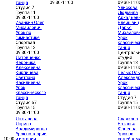
танца
09:30-11:00
09:30-11:0
Студия 7
Улискова
Группа 11
Людмила
09:30-11:00
Аркадьев
Иванкин Олег
Блейшвиц
Михайлович
Дарья
Урок по
Михайлов
гимнастике
Урок
Спортзал
классичес
Группа 13
танца
09:30-11:00
Централь
Литовченко
студия
Вероника
Группа 13
Алексеевна
09:30-11:0
Кирпичёва
Пелых Оль
Светлана
Александ
Васильевна
Урок
Урок
классичес
классического
танца
танца
Студия 7
Студия 67
Группа 15
Группа 15
09:30-11:0
09:30-11:00
Латышева
Сладкова
Лариса
Наталья
Владимировна
Юрьевна
Урок по теории
Урок по
10:00
и истории
семейном