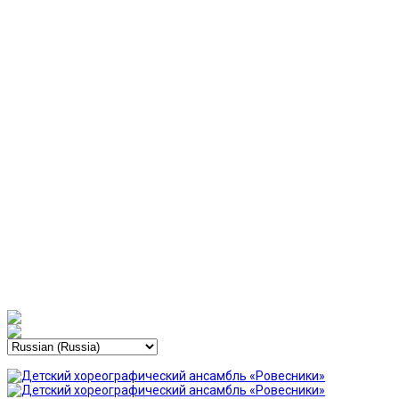
воспитания
Преемственность
Патриотическое воспитание
Благотворительная деятельность
Гастроли и фестивали
Оркестр
Законы ансамбля
Зарубежная пресса о нас
Достижения
Учебный процесс
Расписание занятий
Репетиции
Мероприятия
Объявления
Выступления
Календарь выступлений
История выступлений
Новости
Фотогалерея
Безопасность
Контакты