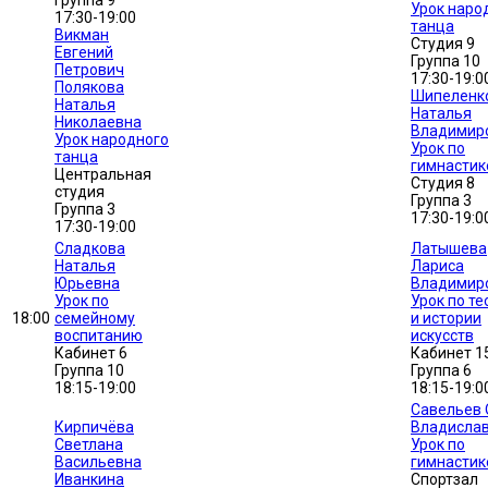
Группа 9
Урок наро
17:30-19:00
танца
Викман
Студия 9
Евгений
Группа 10
Петрович
17:30-19:0
Полякова
Шипеленк
Наталья
Наталья
Николаевна
Владимир
Урок народного
Урок по
танца
гимнастик
Центральная
Студия 8
студия
Группа 3
Группа 3
17:30-19:0
17:30-19:00
Сладкова
Латышева
Наталья
Лариса
Юрьевна
Владимир
Урок по
Урок по те
18:00
семейному
и истории
воспитанию
искусств
Кабинет 6
Кабинет 1
Группа 10
Группа 6
18:15-19:00
18:15-19:0
Савельев 
Кирпичёва
Владисла
Светлана
Урок по
Васильевна
гимнастик
Иванкина
Спортзал