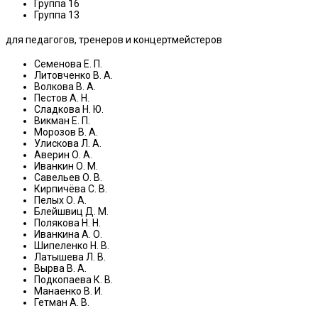
Группа 16
Группа 13
для педагогов, тренеров и концертмейстеров
Семенова Е. П.
Литовченко В. А.
Волкова В. А.
Пестов А. Н.
Сладкова Н. Ю.
Викман Е. П.
Морозов В. А.
Улискова Л. А.
Аверин О. А.
Иванкин О. М.
Савельев О. В.
Кирпичёва С. В.
Пелых О. А.
Блейшвиц Д. М.
Полякова Н. Н.
Иванкина А. О.
Шипеленко Н. В.
Латышева Л. В.
Вырва В. А.
Подкопаева К. В.
Манаенко В. И.
Гетман А. В.